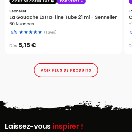
COUP DE COEUR R&P
TOP VENTE
Sennelier
F
La Gouache Extra-fine Tube 21 ml - Sennelier
C
60 Nuances
+
5/5
(1 avis)
5,15 €
Dès
D
VOIR PLUS DE PRODUITS
Laissez-vous
inspirer !