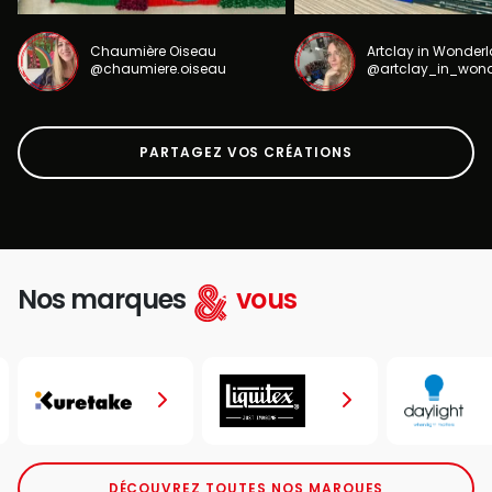
Chaumière Oiseau
Artclay in Wonder
@chaumiere.oiseau
@artclay_in_won
PARTAGEZ VOS CRÉATIONS
Nos marques
vous
DÉCOUVREZ TOUTES NOS MARQUES