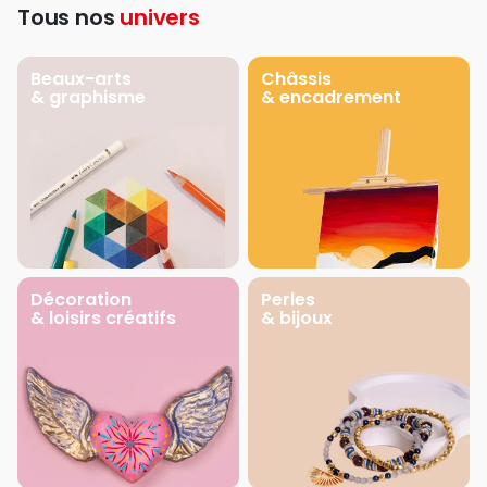
Tous nos
univers
Beaux-arts
Châssis
& graphisme
& encadrement
Décoration
Perles
& loisirs créatifs
& bijoux