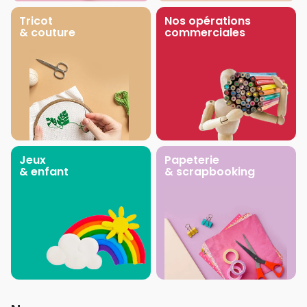
Tricot
Nos opérations
& couture
commerciales
Jeux
Papeterie
& enfant
& scrapbooking