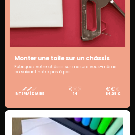
Monter une toile sur un châssis
Fabriquez votre châssis sur mesure vous-même
en suivant notre pas à pas.
INTERMÉDIAIRE
1H
54,05 €