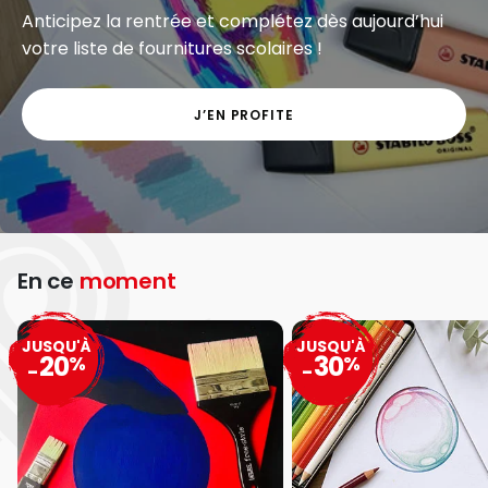
Anticipez la rentrée et complétez dès aujourd’hui
votre liste de fournitures scolaires !
J’EN PROFITE
En ce
moment
JUSQU'À
JUSQU'À
20
30
%
%
-
-