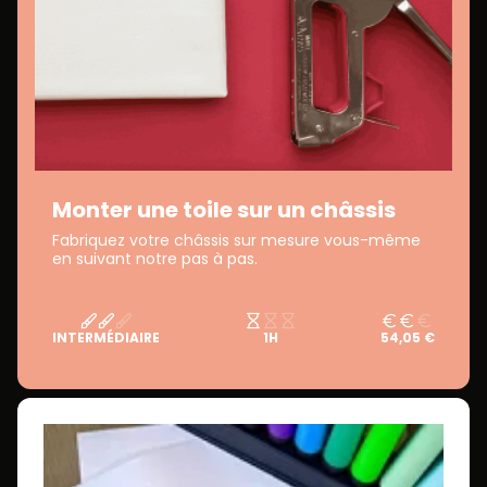
Monter une toile sur un châssis
Fabriquez votre châssis sur mesure vous-même
en suivant notre pas à pas.
INTERMÉDIAIRE
1H
54,05 €