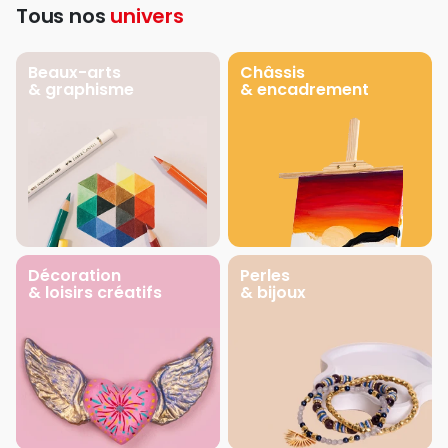
Tous nos
univers
Beaux-arts
Châssis
& graphisme
& encadrement
Décoration
Perles
& loisirs créatifs
& bijoux