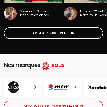
Chaumière Oiseau
Artclay in Wonder
@chaumiere.oiseau
@artclay_in_won
PARTAGEZ VOS CRÉATIONS
Nos marques
vous
DÉCOUVREZ TOUTES NOS MARQUES