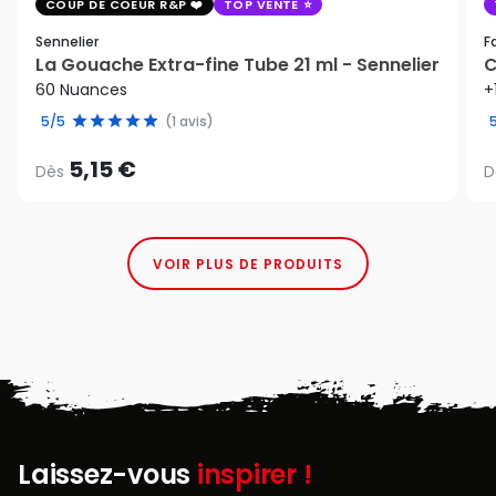
COUP DE COEUR R&P
TOP VENTE
Sennelier
F
La Gouache Extra-fine Tube 21 ml - Sennelier
C
60 Nuances
+
5/5
(1 avis)
5,15 €
Dès
D
VOIR PLUS DE PRODUITS
Laissez-vous
inspirer !