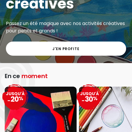
créatives
Passez un été magique avec nos activités créatives
pour petits et grands !
J'EN PROFITE
En ce
moment
JUSQU'À
JUSQU'À
20
30
%
%
-
-