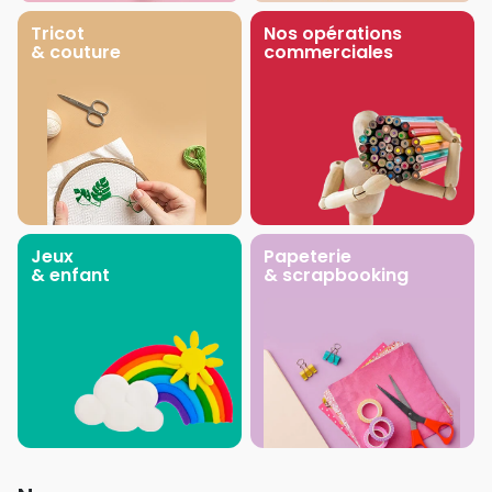
Tricot
Nos opérations
& couture
commerciales
Jeux
Papeterie
& enfant
& scrapbooking