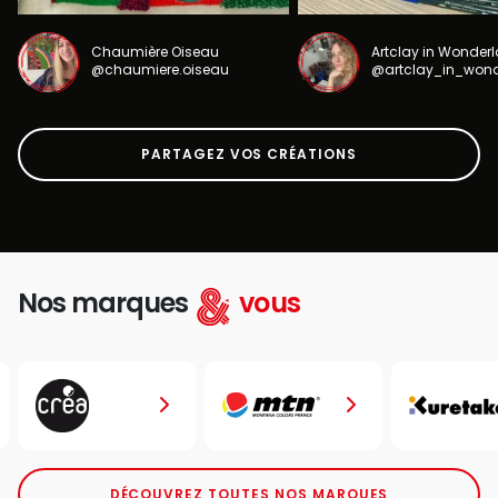
Chaumière Oiseau
Artclay in Wonder
@chaumiere.oiseau
@artclay_in_won
PARTAGEZ VOS CRÉATIONS
Nos marques
vous
DÉCOUVREZ TOUTES NOS MARQUES