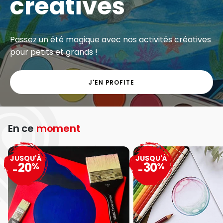
créatives
Passez un été magique avec nos activités créatives
pour petits et grands !
J'EN PROFITE
En ce
moment
JUSQU'À
JUSQU'À
20
30
%
%
-
-