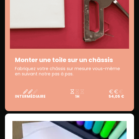
Monter une toile sur un châssis
Fabriquez votre châssis sur mesure vous-même
en suivant notre pas à pas.
INTERMÉDIAIRE
1H
54,05 €