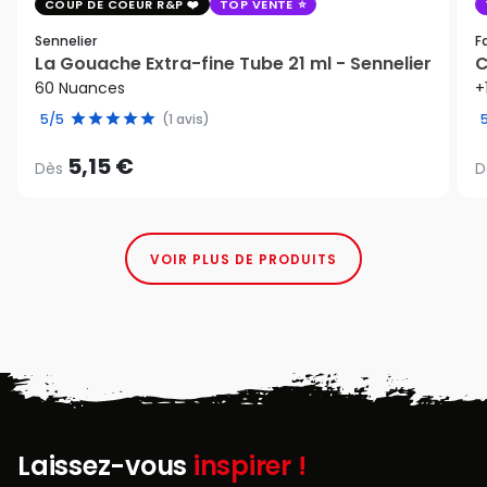
COUP DE COEUR R&P
TOP VENTE
Sennelier
F
La Gouache Extra-fine Tube 21 ml - Sennelier
C
60 Nuances
+
5/5
(1 avis)
5,15 €
Dès
D
VOIR PLUS DE PRODUITS
Laissez-vous
inspirer !