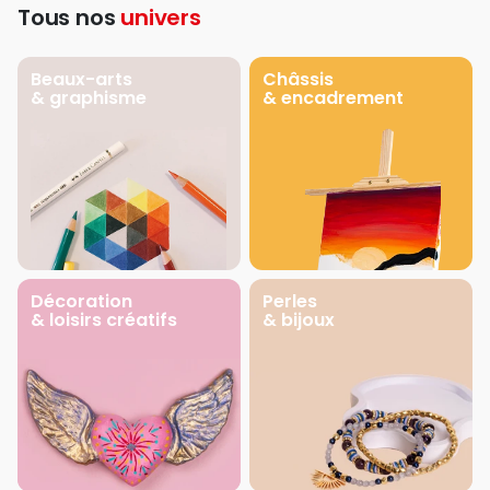
Tous nos
univers
Beaux-arts
Châssis
& graphisme
& encadrement
Décoration
Perles
& loisirs créatifs
& bijoux