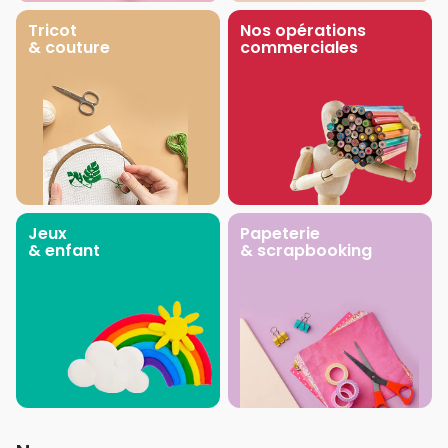
Tricot
Nos opérations
& couture
commerciales
Jeux
Papeterie
& enfant
& scrapbooking