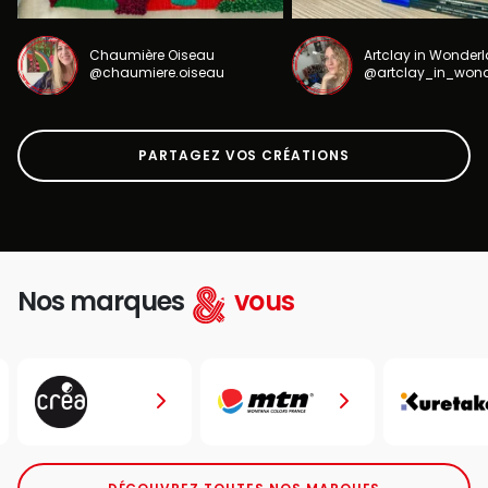
Chaumière Oiseau
Artclay in Wonder
@chaumiere.oiseau
@artclay_in_won
PARTAGEZ VOS CRÉATIONS
Nos marques
vous