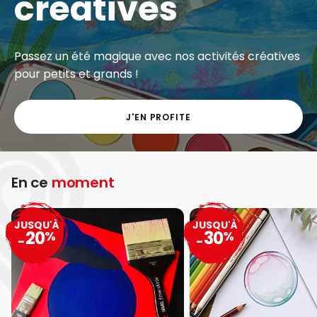
créatives
Passez un été magique avec nos activités créatives
pour petits et grands !
J'EN PROFITE
En ce
moment
JUSQU'À
JUSQU'À
20
30
%
%
-
-