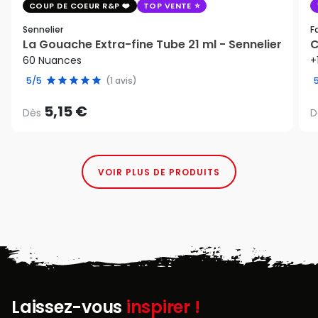
COUP DE COEUR R&P
TOP VENTE
Sennelier
F
La Gouache Extra-fine Tube 21 ml - Sennelier
C
60 Nuances
+
5/5
(1 avis)
5,15 €
Dès
D
VOIR PLUS DE PRODUITS
Laissez-vous
inspirer !