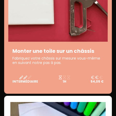
Monter une toile sur un châssis
Fabriquez votre châssis sur mesure vous-même
en suivant notre pas à pas.
INTERMÉDIAIRE
1H
54,05 €