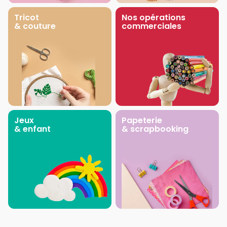
Tricot
Nos opérations
& couture
commerciales
Jeux
Papeterie
& enfant
& scrapbooking