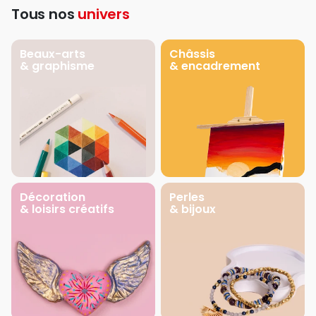
Tous nos
univers
Beaux-arts
Châssis
& graphisme
& encadrement
Décoration
Perles
& loisirs créatifs
& bijoux