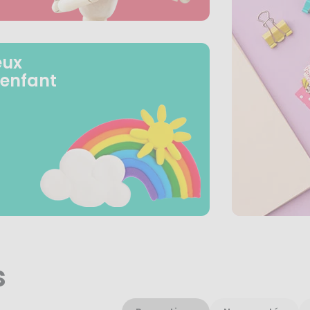
eux
 enfant
s