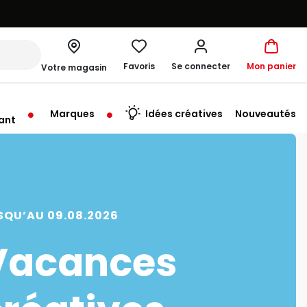
Favoris
Se connecter
Mon panier
Votre magasin
Marques
Idées créatives
Nouveautés
ant
me à 19:00
SQU’AU 09.08.2026
Vacances