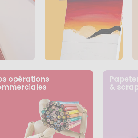
os opérations
Papeter
ommerciales
& scra