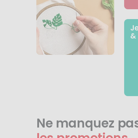
J
&
Ne manquez pa