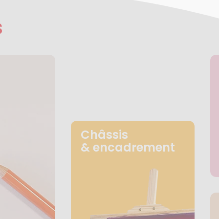
s
Châssis
& encadrement