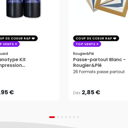
UP DE COEUR R&P
COUP DE COEUR R&P
P VENTE
TOP VENTE
uard
Rougier&plé
notype Kit
Passe-partout Blanc -
mpression
Rougier&Plé
2,85 €
tosensible - Jacquard
26 Formats passe partout
Dès
,95 €
AJOUTER AU PANIER
,95 €
2,85 €
Dès