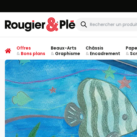
Rougier & Plé
Offres
Beaux-Arts
Châssis
Pape
&
Bons plans
&
Graphisme
&
Encadrement
&
Sc