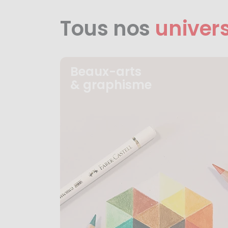
Tous nos
univer
Beaux-arts
& graphisme