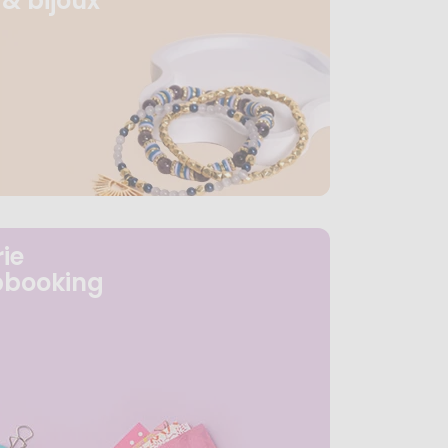
& bijoux
ie
pbooking