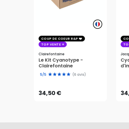
COUP DE COEUR R&P
CO
TOP VENTE
TO
Clairefontaine
Jacq
Le Kit Cyanotype -
Cya
Clairefontaine
d'i
pho
34,50 €
34
5/5
(6 avis)
AJOUTER AU PANIER
34,50 €
34