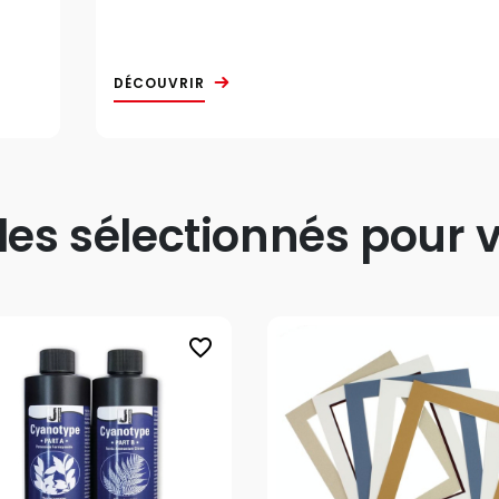
DÉCOUVRIR
s sélectionnés pour v
favorite_border