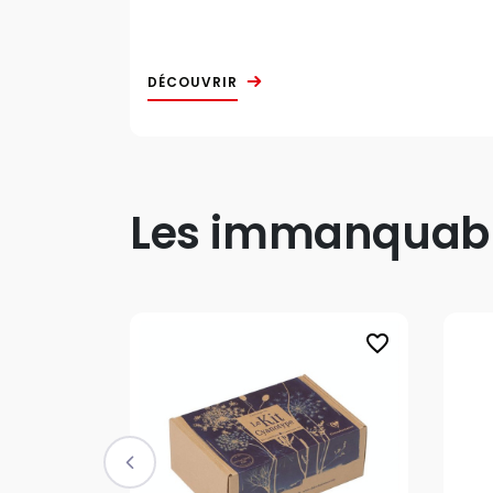
DÉCOUVRIR
Les immanquable
favorite_border