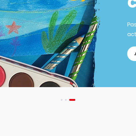
Pa
act