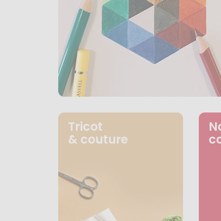
Tricot
N
& couture
c