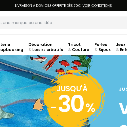
LIVRAISON À DOMICILE OFFERTE DÈS 70€.
VOIR CONDITIONS
terie
Décoration
Tricot
Perles
Jeux
rapbooking
&
Loisirs créatifs
&
Couture
&
Bijoux
&
Enf
Fer
JUSQU'À
JU
30
-
%