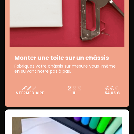
Monter une toile sur un châssis
Fabriquez votre châssis sur mesure vous-même
en suivant notre pas à pas.
INTERMÉDIAIRE
1H
54,05 €