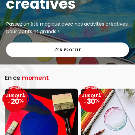
créatives
Passez un été magique avec nos activités créatives
pour petits et grands !
J'EN PROFITE
En ce
moment
JUSQU'À
JUSQU'À
20
30
%
%
-
-