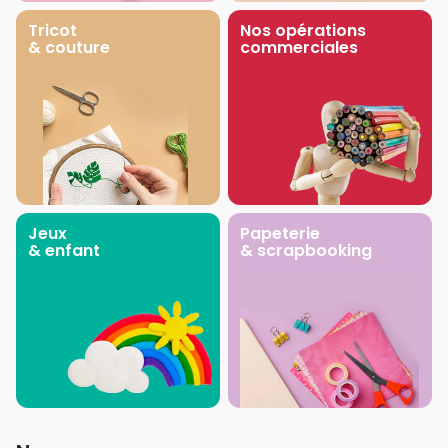
Tricot
Nos opérations
& couture
commerciales
Jeux
Papeterie
& enfant
& scrapbooking