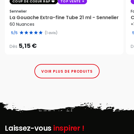
COUP DE COEUR R&P
TOP VENTE
Sennelier
F
La Gouache Extra-fine Tube 21 ml - Sennelier
C
60 Nuances
+
5/5
(1 avis)
5,15 €
Dès
D
VOIR PLUS DE PRODUITS
Laissez-vous
inspirer !