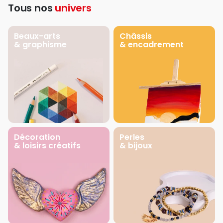
Tous nos
univers
Beaux-arts
Châssis
& graphisme
& encadrement
Décoration
Perles
& loisirs créatifs
& bijoux