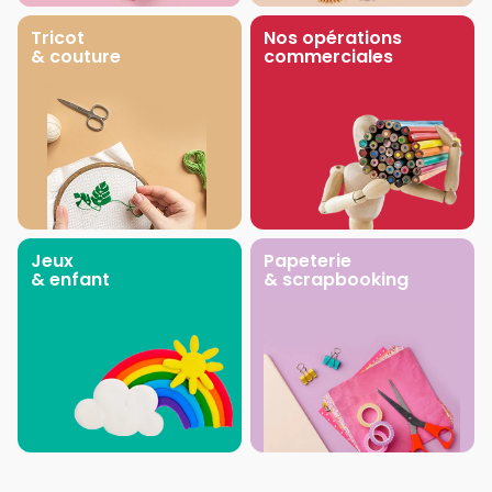
Tricot
Nos opérations
& couture
commerciales
Jeux
Papeterie
& enfant
& scrapbooking