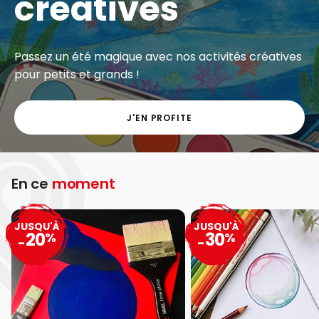
créatives
Passez un été magique avec nos activités créatives
pour petits et grands !
J'EN PROFITE
En ce
moment
JUSQU'À
JUSQU'À
20
30
%
%
-
-