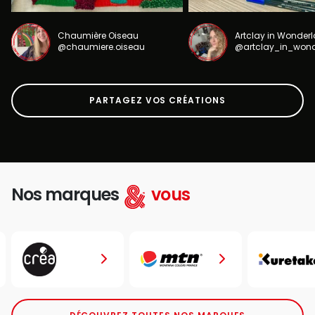
Chaumière Oiseau
Artclay in Wonder
@chaumiere.oiseau
@artclay_in_won
PARTAGEZ VOS CRÉATIONS
Nos marques
vous