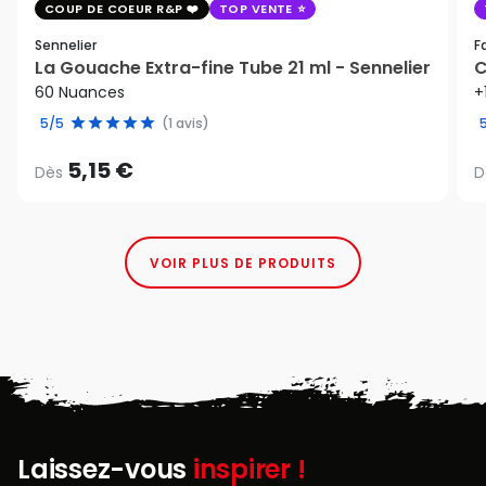
COUP DE COEUR R&P
TOP VENTE
Sennelier
F
La Gouache Extra-fine Tube 21 ml - Sennelier
C
60 Nuances
+
5/5
(1 avis)
5,15 €
Dès
D
VOIR PLUS DE PRODUITS
Laissez-vous
inspirer !