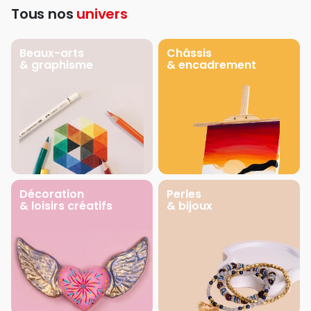
Tous nos
univers
Beaux-arts
Châssis
& graphisme
& encadrement
Décoration
Perles
& loisirs créatifs
& bijoux