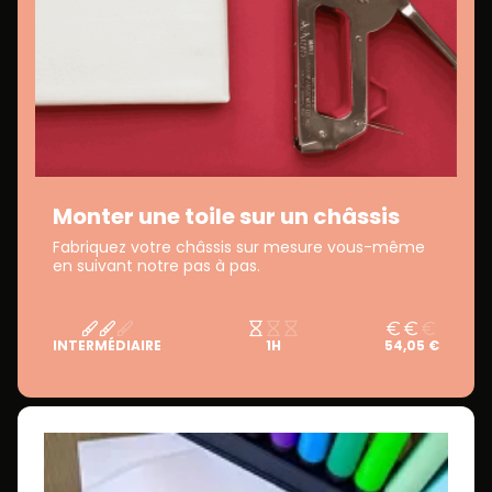
Monter une toile sur un châssis
Fabriquez votre châssis sur mesure vous-même
en suivant notre pas à pas.
INTERMÉDIAIRE
1H
54,05 €