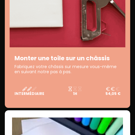
Monter une toile sur un châssis
Fabriquez votre châssis sur mesure vous-même
en suivant notre pas à pas.
INTERMÉDIAIRE
1H
54,05 €