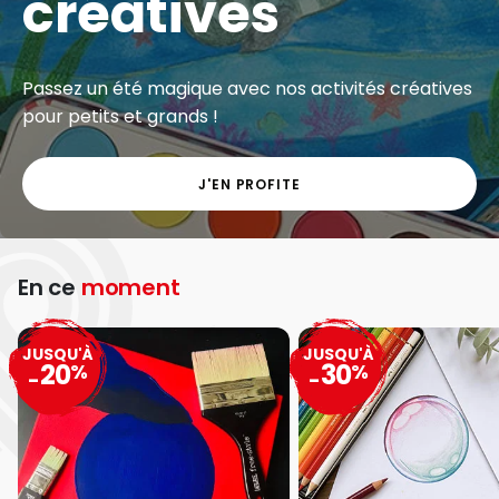
créatives
Passez un été magique avec nos activités créatives
pour petits et grands !
J'EN PROFITE
En ce
moment
JUSQU'À
JUSQU'À
20
30
%
%
-
-