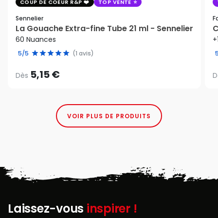
COUP DE COEUR R&P
TOP VENTE
Sennelier
F
La Gouache Extra-fine Tube 21 ml - Sennelier
C
60 Nuances
+
5/5
(1 avis)
5,15 €
Dès
D
VOIR PLUS DE PRODUITS
Laissez-vous
inspirer !