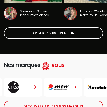
Chaumière Oiseau
Artclay in Wonder
@chaumiere.oiseau
@artclay_in_won
PARTAGEZ VOS CRÉATIONS
Nos marques
vous
DÉCOUVREZ TOUTES NOS MARQUES