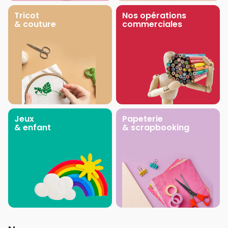
Tricot
Nos opérations
& couture
commerciales
Jeux
Papeterie
& enfant
& scrapbooking