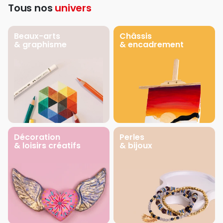
Tous nos
univers
Beaux-arts
Châssis
& graphisme
& encadrement
Décoration
Perles
& loisirs créatifs
& bijoux