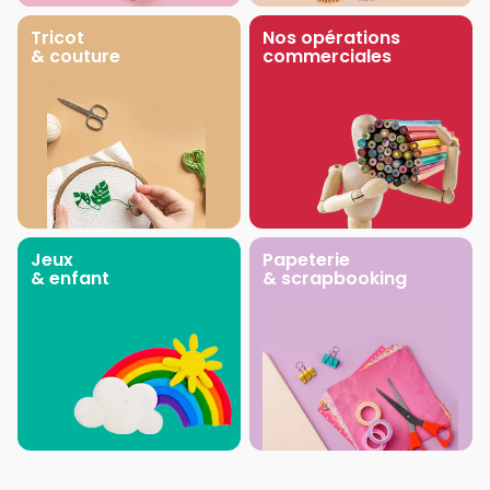
Tricot
Nos opérations
& couture
commerciales
Jeux
Papeterie
& enfant
& scrapbooking