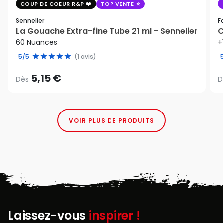
COUP DE COEUR R&P
TOP VENTE
Sennelier
F
La Gouache Extra-fine Tube 21 ml - Sennelier
C
60 Nuances
+
5/5
(1 avis)
5,15 €
Dès
D
VOIR PLUS DE PRODUITS
Laissez-vous
inspirer !