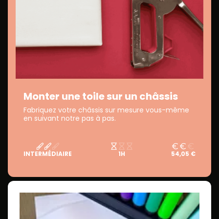
Monter une toile sur un châssis
Fabriquez votre châssis sur mesure vous-même
en suivant notre pas à pas.
INTERMÉDIAIRE
1H
54,05 €