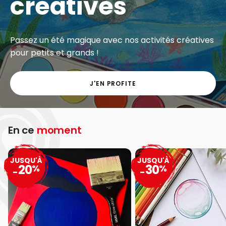
créatives
Passez un été magique avec nos activités créatives
pour petits et grands !
J'EN PROFITE
En ce
moment
JUSQU'À
JUSQU'À
20
30
%
%
-
-