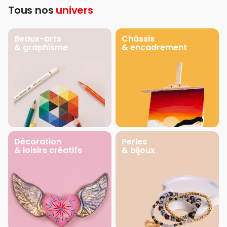
Tous nos
univers
Beaux-arts
Châssis
& graphisme
& encadrement
Décoration
Perles
& loisirs créatifs
& bijoux