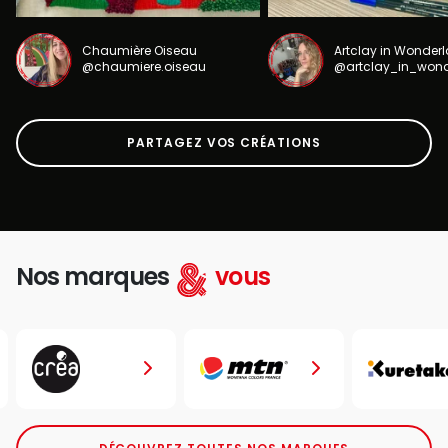
Chaumière Oiseau
Artclay in Wonder
@chaumiere.oiseau
@artclay_in_won
PARTAGEZ VOS CRÉATIONS
Nos marques
vous