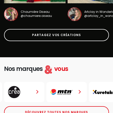
Chaumière Oiseau
Artclay in Wonder
@chaumiere.oiseau
@artclay_in_won
PARTAGEZ VOS CRÉATIONS
Nos marques
vous
DÉCOUVREZ TOUTES NOS MARQUES