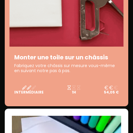
Monter une toile sur un châssis
Fabriquez votre châssis sur mesure vous-même
en suivant notre pas à pas.
INTERMÉDIAIRE
1H
54,05 €