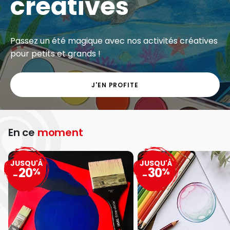
créatives
Passez un été magique avec nos activités créatives
pour petits et grands !
J'EN PROFITE
En ce
moment
JUSQU'À
JUSQU'À
20
30
%
%
-
-