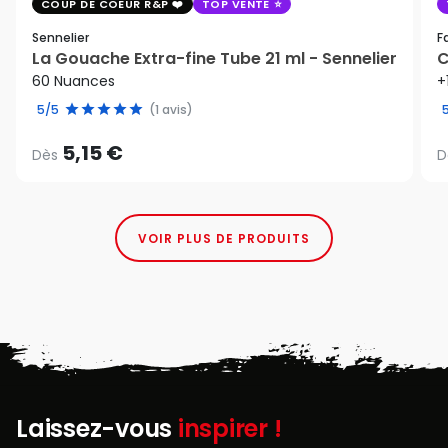
COUP DE COEUR R&P
TOP VENTE
Sennelier
F
La Gouache Extra-fine Tube 21 ml - Sennelier
C
60 Nuances
+
5/5
(1 avis)
5,15 €
Dès
D
VOIR PLUS DE PRODUITS
Laissez-vous
inspirer !