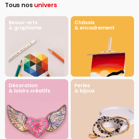
Tous nos
univers
Beaux-arts
Châssis
& graphisme
& encadrement
Décoration
Perles
& loisirs créatifs
& bijoux