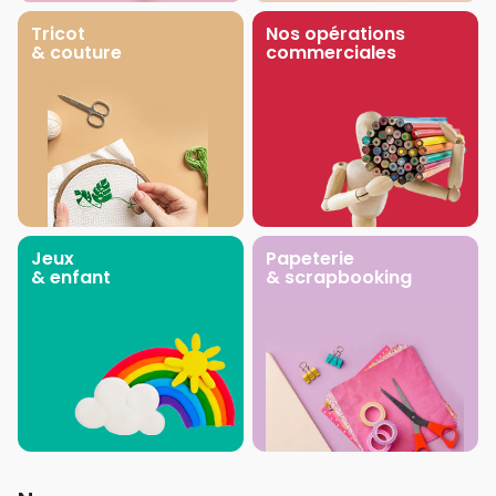
Tricot
Nos opérations
& couture
commerciales
Jeux
Papeterie
& enfant
& scrapbooking