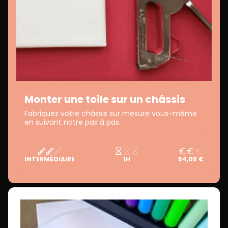
Monter une toile sur un châssis
Fabriquez votre châssis sur mesure vous-même
en suivant notre pas à pas.
INTERMÉDIAIRE
1H
54,05 €