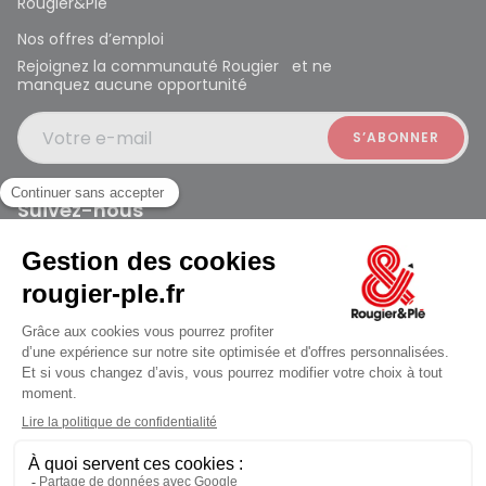
Rougier&Plé
Nos offres d’emploi
Rejoignez la communauté Rougier et ne
manquez aucune opportunité
Votre e-mail
Suivez-nous
Rougier et Plé 2024 Copyright
jusqu'au Samedi à 09:30
Mentions légales
Conditions générales des ventes