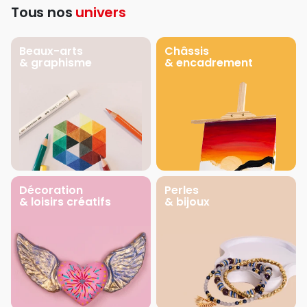
Tous nos
univers
Beaux-arts
Châssis
& graphisme
& encadrement
Décoration
Perles
& loisirs créatifs
& bijoux