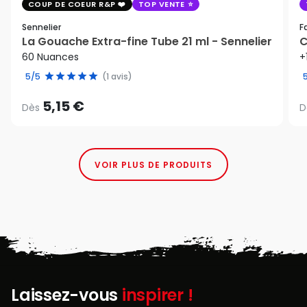
COUP DE COEUR R&P
TOP VENTE
Sennelier
F
La Gouache Extra-fine Tube 21 ml - Sennelier
C
60 Nuances
+
5/5
(1 avis)
5,15 €
Dès
D
VOIR PLUS DE PRODUITS
Laissez-vous
inspirer !