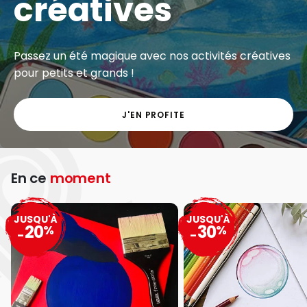
créatives
Passez un été magique avec nos activités créatives
pour petits et grands !
J'EN PROFITE
En ce
moment
JUSQU'À
JUSQU'À
20
30
%
%
-
-