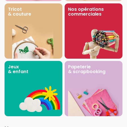
Tricot
Nos opérations
& couture
commerciales
Jeux
Papeterie
& enfant
& scrapbooking