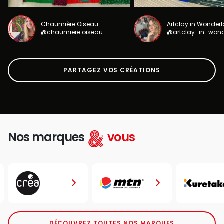
Chaumière Oiseau
Artclay in Wonder
@chaumiere.oiseau
@artclay_in_won
PARTAGEZ VOS CRÉATIONS
Nos marques
vous
DÉCOUVREZ TOUTES NOS MARQUES