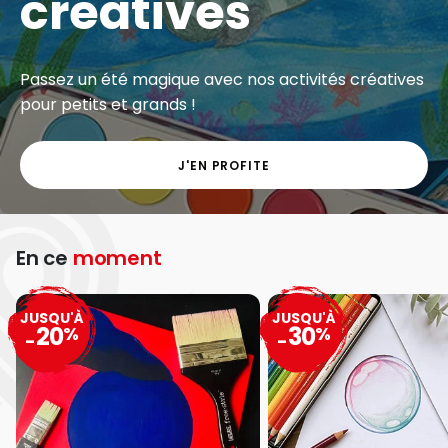
créatives
Passez un été magique avec nos activités créatives
pour petits et grands !
J'EN PROFITE
En ce
moment
JUSQU'À
JUSQU'À
20
30
%
%
-
-