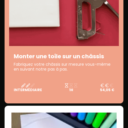
Monter une toile sur un châssis
Fabriquez votre châssis sur mesure vous-même
en suivant notre pas à pas.
INTERMÉDIAIRE
1H
54,05 €