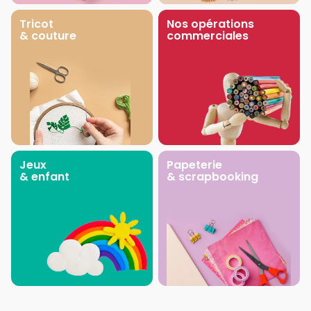
Tricot
Nos opérations
& couture
commerciales
Jeux
Papeterie
& enfant
& scrapbooking