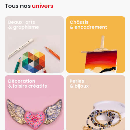
Tous nos
univers
Beaux-arts
Châssis
& graphisme
& encadrement
Décoration
Perles
& loisirs créatifs
& bijoux