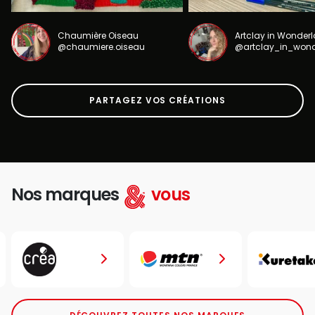
Chaumière Oiseau
Artclay in Wonder
@chaumiere.oiseau
@artclay_in_won
PARTAGEZ VOS CRÉATIONS
Nos marques
vous