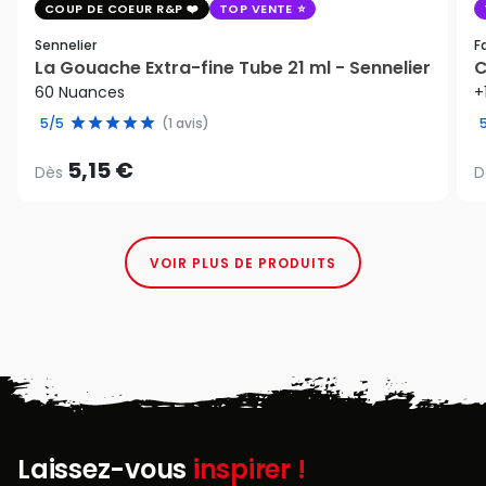
COUP DE COEUR R&P
TOP VENTE
Sennelier
F
La Gouache Extra-fine Tube 21 ml - Sennelier
C
60 Nuances
+
5/5
(1 avis)
5,15 €
Dès
D
VOIR PLUS DE PRODUITS
Laissez-vous
inspirer !