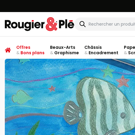
Rougier & Plé
Offres
Beaux-Arts
Châssis
Pape
&
Bons plans
&
Graphisme
&
Encadrement
&
Sc