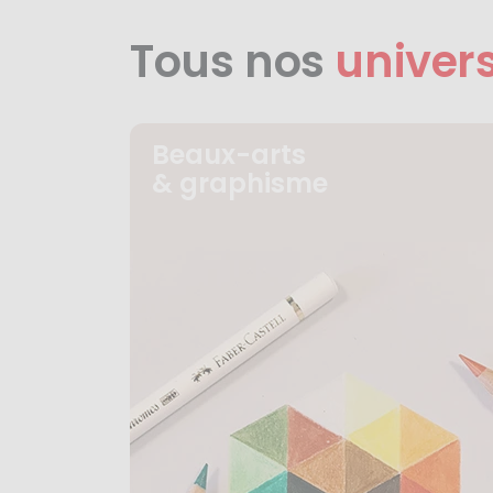
Tous nos
univer
Beaux-arts
& graphisme