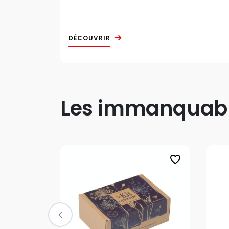
DÉCOUVRIR
Les immanquable
favorite_border