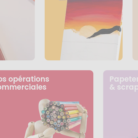
os opérations
Papeter
ommerciales
& scra