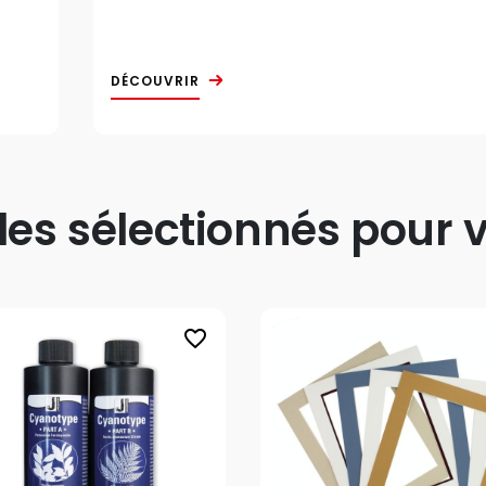
DÉCOUVRIR
s sélectionnés pour v
favorite_border