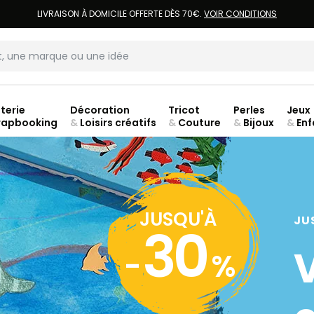
LIVRAISON À DOMICILE OFFERTE DÈS 70€.
VOIR CONDITIONS
terie
Décoration
Tricot
Perles
Jeux
rapbooking
&
Loisirs créatifs
&
Couture
&
Bijoux
&
Enf
ouve
JUSQU'À
JU
30
-
%