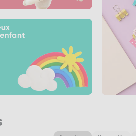
eux
 enfant
s