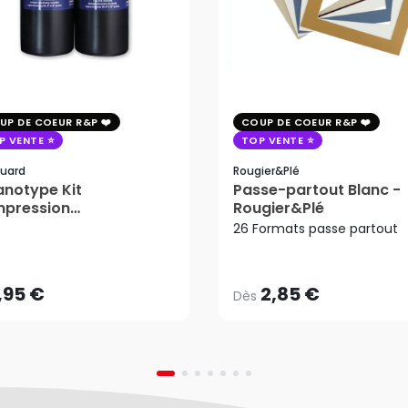
UP DE COEUR R&P
COUP DE COEUR R&P
P VENTE
TOP VENTE
uard
Rougier&plé
notype Kit
Passe-partout Blanc -
mpression
Rougier&Plé
2,85 €
tosensible - Jacquard
26 Formats passe partout
Dès
,95 €
AJOUTER AU PANIER
,95 €
2,85 €
Dès