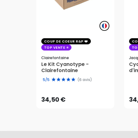
COUP DE COEUR R&P
CO
TOP VENTE
TO
Clairefontaine
Jacq
Le Kit Cyanotype -
Cya
Clairefontaine
d'i
pho
34,50 €
34
5/5
(6 avis)
AJOUTER AU PANIER
34,50 €
34