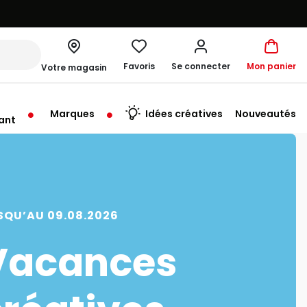
Favoris
Se connecter
Mon panier
Votre magasin
Marques
Idées créatives
Nouveautés
ant
rt à 10:00
SQU’AU 09.08.2026
Vacances