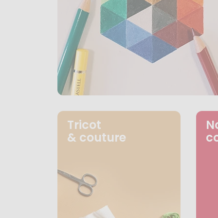
Tricot
N
& couture
c