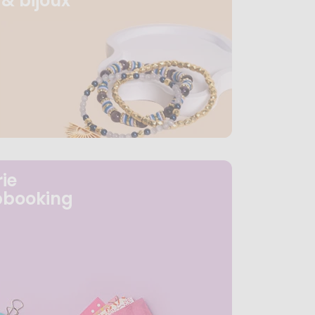
& bijoux
ie
pbooking