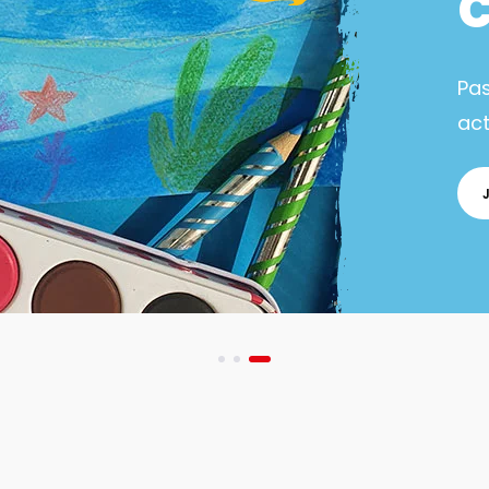
Pa
act