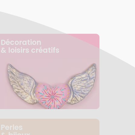
Décoration
& loisirs créatifs
Perles