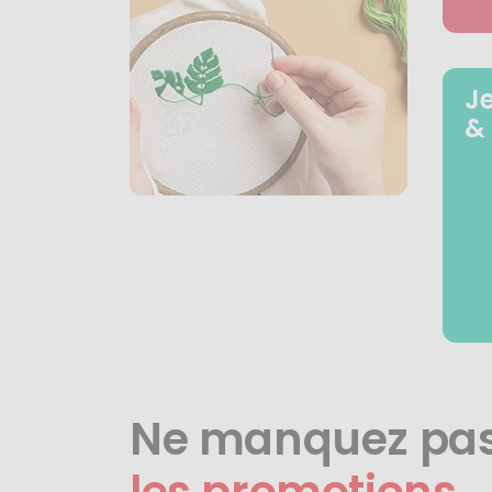
J
&
Ne manquez pa