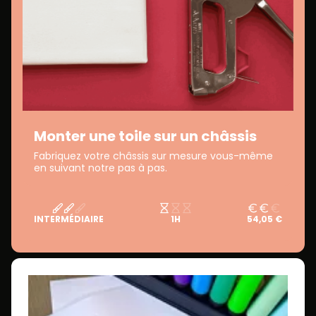
Monter une toile sur un châssis
Fabriquez votre châssis sur mesure vous-même
en suivant notre pas à pas.
INTERMÉDIAIRE
1H
54,05 €