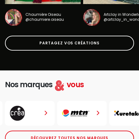
Chaumière Oiseau
Artclay in Wonder
@chaumiere.oiseau
@artclay_in_won
PARTAGEZ VOS CRÉATIONS
Nos marques
vous
DÉCOUVREZ TOUTES NOS MARQUES