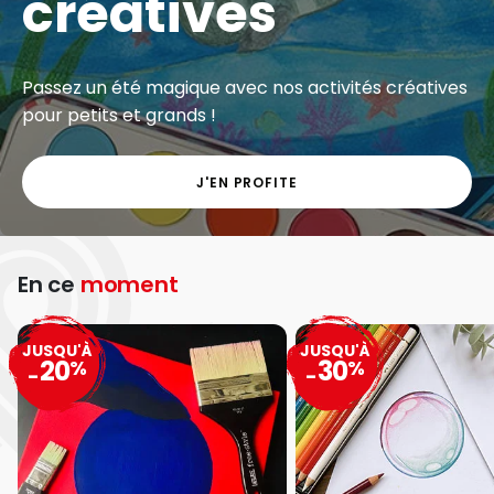
créatives
Passez un été magique avec nos activités créatives
pour petits et grands !
J'EN PROFITE
En ce
moment
JUSQU'À
JUSQU'À
20
30
%
%
-
-