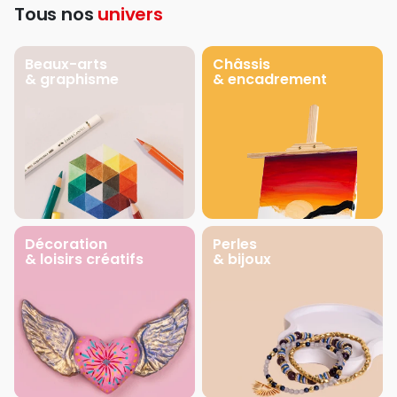
Tous nos
univers
Beaux-arts
Châssis
& graphisme
& encadrement
Décoration
Perles
& loisirs créatifs
& bijoux