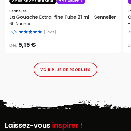
COUP DE COEUR R&P
TOP VENTE
Sennelier
F
La Gouache Extra-fine Tube 21 ml - Sennelier
C
60 Nuances
+
5/5
(1 avis)
5,15 €
Dès
D
VOIR PLUS DE PRODUITS
Laissez-vous
inspirer !