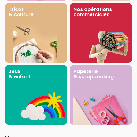
Tricot
Nos opérations
& couture
commerciales
Jeux
Papeterie
& enfant
& scrapbooking