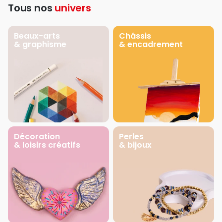
Tous nos
univers
Beaux-arts
Châssis
& graphisme
& encadrement
Décoration
Perles
& loisirs créatifs
& bijoux