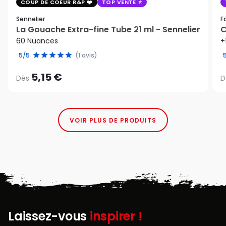
COUP DE COEUR R&P
TOP VENTE
Sennelier
F
La Gouache Extra-fine Tube 21 ml - Sennelier
C
60 Nuances
+
5/5
(1 avis)
5,15 €
Dès
D
VOIR PLUS DE PRODUITS
Laissez-vous
inspirer !