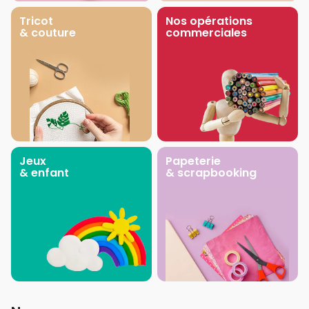
Tricot
Nos opérations
& couture
commerciales
Jeux
Papeterie
& enfant
& scrapbooking