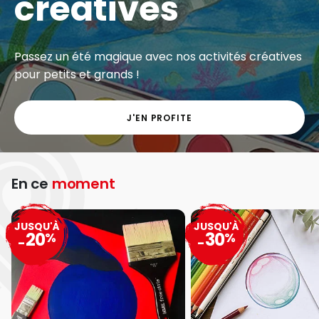
créatives
Passez un été magique avec nos activités créatives
pour petits et grands !
J'EN PROFITE
En ce
moment
JUSQU'À
JUSQU'À
20
30
%
%
-
-