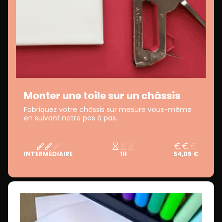
Monter une toile sur un châssis
Fabriquez votre châssis sur mesure vous-même
en suivant notre pas à pas.
INTERMÉDIAIRE
1H
54,05 €