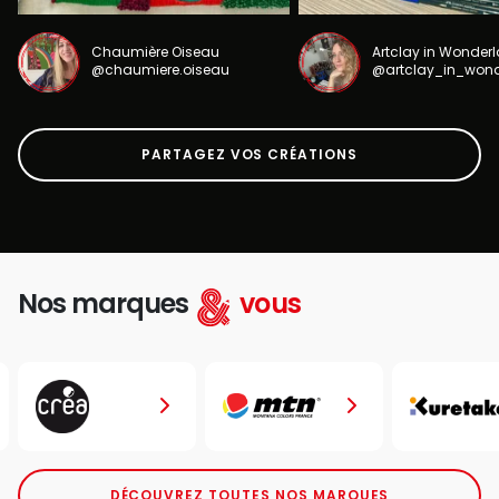
Chaumière Oiseau
Artclay in Wonder
@chaumiere.oiseau
@artclay_in_won
PARTAGEZ VOS CRÉATIONS
Nos marques
vous
DÉCOUVREZ TOUTES NOS MARQUES