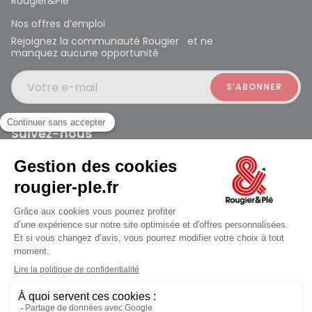
Rougier&Plé
Nos offres d’emploi
Rejoignez la communauté Rougier et ne
manquez aucune opportunité
Votre e-mail
Suivez-nous
Rougier et Plé 2024 Copyright
jusqu'au Lundi à 10:00
Mentions légales
Conditions générales des ventes