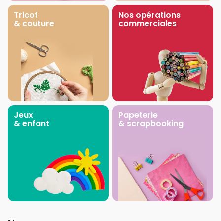
Tricot
Nos opérations
& couture
commerciales
Jeux
Papeterie
& enfant
& scrapbooking