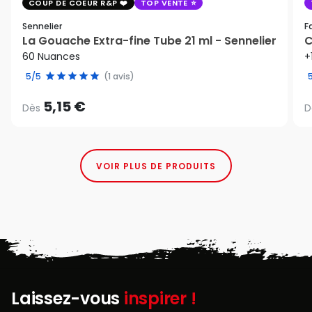
COUP DE COEUR R&P
TOP VENTE
Sennelier
F
La Gouache Extra-fine Tube 21 ml - Sennelier
C
60 Nuances
+
5/5
(1 avis)
5,15 €
Dès
D
VOIR PLUS DE PRODUITS
Laissez-vous
inspirer !