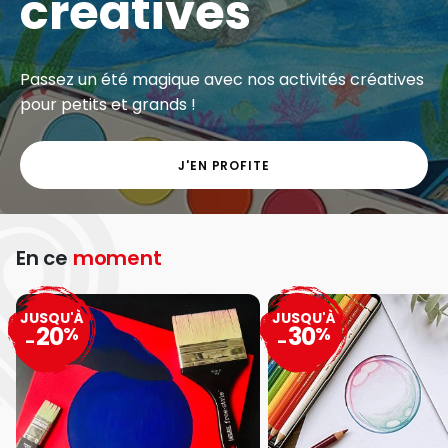
créatives
Passez un été magique avec nos activités créatives
pour petits et grands !
J'EN PROFITE
En ce
moment
JUSQU'À
JUSQU'À
20
30
%
%
-
-