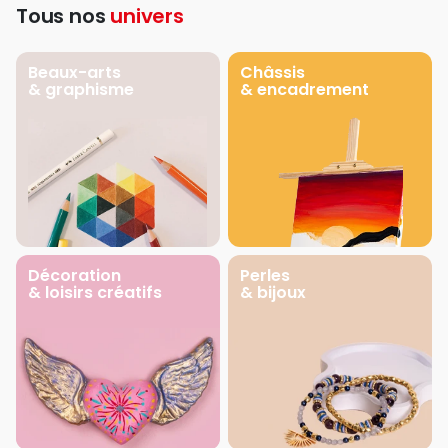
Tous nos
univers
Beaux-arts
Châssis
& graphisme
& encadrement
Décoration
Perles
& loisirs créatifs
& bijoux