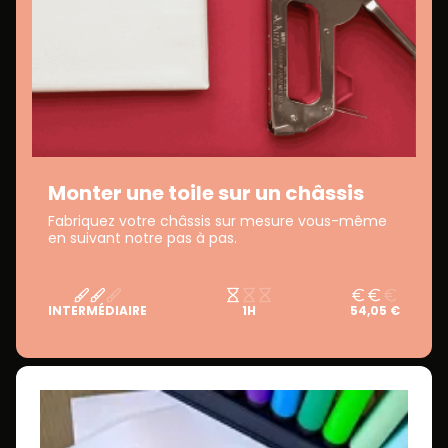
Monter une toile sur un châssis
Fabriquez votre châssis sur mesure vous-même
en suivant notre pas à pas.
INTERMÉDIAIRE
1H
54,05 €