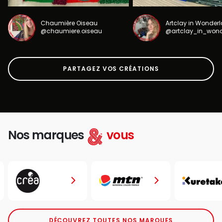
Chaumière Oiseau
Artclay in Wonder
@chaumiere.oiseau
@artclay_in_won
PARTAGEZ VOS CRÉATIONS
Nos marques
vous
DÉCOUVREZ TOUTES NOS MARQUES