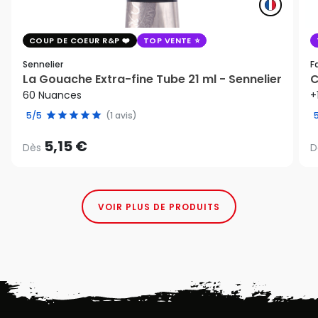
COUP DE COEUR R&P
TOP VENTE
Sennelier
F
La Gouache Extra-fine Tube 21 ml - Sennelier
C
60 Nuances
+
5/5
(1 avis)
5,15 €
Dès
D
VOIR PLUS DE PRODUITS