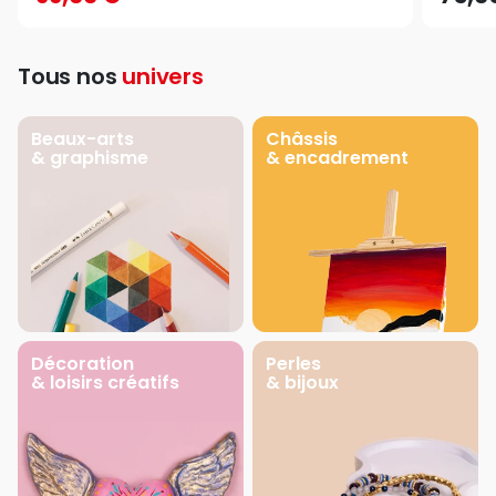
Tous nos
univers
Beaux-arts
Châssis
& graphisme
& encadrement
Décoration
Perles
& loisirs créatifs
& bijoux