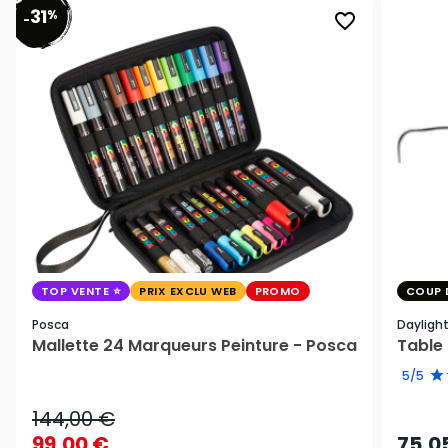
31
%
favorite_border
-
TOP VENTE
PRIX EXCLU WEB
PROMO
COUP 
Posca
Dayligh
Mallette 24 Marqueurs Peinture - Posca
Table 
5/5
144,00 €
99,00 €
75,0