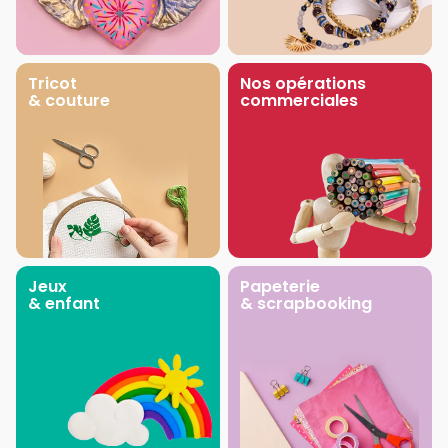
Tricot
Nos opérations
& couture
commerciales
Jeux
Papeterie
& enfant
& scrapbooking