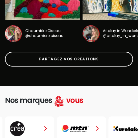
Chaumière Oiseau
Artclay in Wonder
@chaumiere.oiseau
@artclay_in_won
PARTAGEZ VOS CRÉATIONS
Nos marques
vous