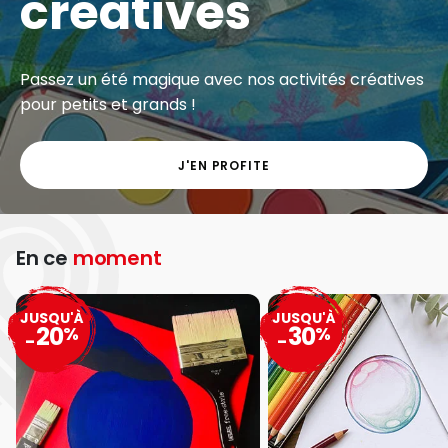
créatives
Passez un été magique avec nos activités créatives
pour petits et grands !
J'EN PROFITE
En ce
moment
JUSQU'À
JUSQU'À
20
30
%
%
-
-