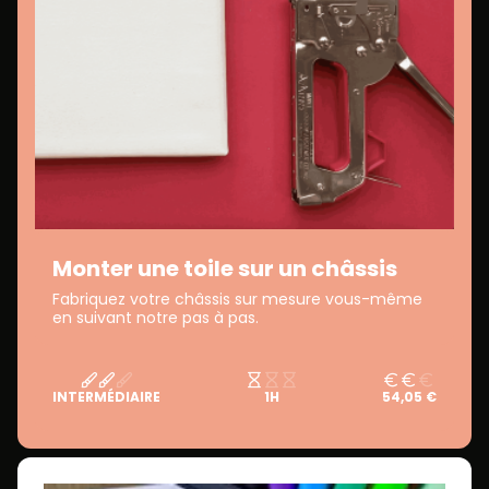
Monter une toile sur un châssis
Fabriquez votre châssis sur mesure vous-même
en suivant notre pas à pas.
INTERMÉDIAIRE
1H
54,05 €