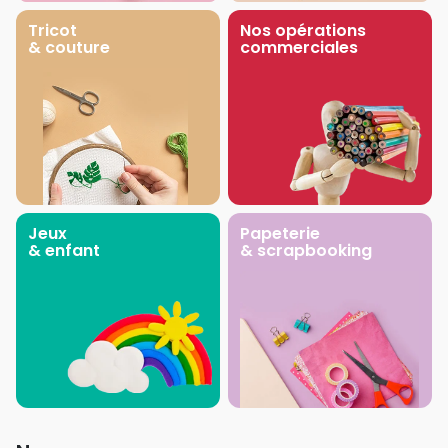
Tricot
Nos opérations
& couture
commerciales
Jeux
Papeterie
& enfant
& scrapbooking