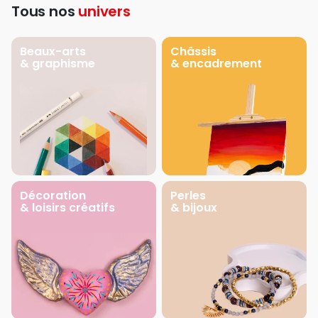
Tous nos
univers
Beaux-arts
Châssis
& graphisme
& encadrement
Décoration
Perles
& loisirs créatifs
& bijoux