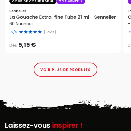
COUP DE COEUR R&P
TOP VENTE
Sennelier
F
La Gouache Extra-fine Tube 21 ml - Sennelier
C
60 Nuances
+
5/5
(1 avis)
5,15 €
Dès
D
VOIR PLUS DE PRODUITS
Laissez-vous
inspirer !