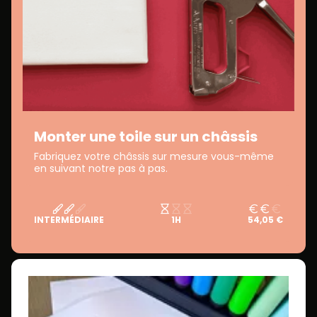
Monter une toile sur un châssis
Fabriquez votre châssis sur mesure vous-même
en suivant notre pas à pas.
INTERMÉDIAIRE
1H
54,05 €