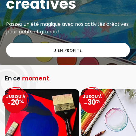
créatives
Passez un été magique avec nos activités créatives
pour petits et grands !
J'EN PROFITE
En ce
moment
JUSQU'À
JUSQU'À
20
30
%
%
-
-