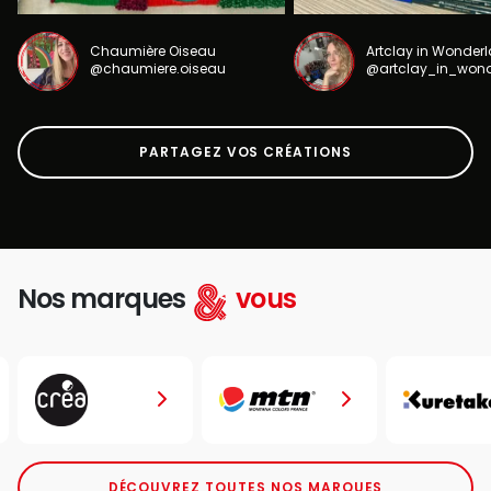
Chaumière Oiseau
Artclay in Wonder
@chaumiere.oiseau
@artclay_in_won
PARTAGEZ VOS CRÉATIONS
Nos marques
vous
DÉCOUVREZ TOUTES NOS MARQUES