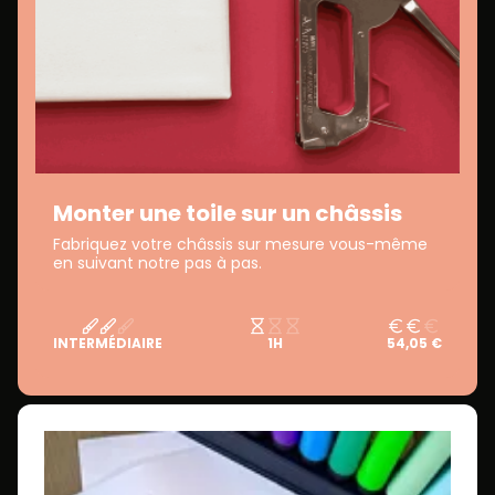
Monter une toile sur un châssis
Fabriquez votre châssis sur mesure vous-même
en suivant notre pas à pas.
INTERMÉDIAIRE
1H
54,05 €