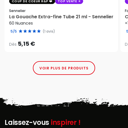
COUP DE COEUR R&P
TOP VENTE
Sennelier
F
La Gouache Extra-fine Tube 21 ml - Sennelier
C
60 Nuances
+
5/5
(1 avis)
5,15 €
Dès
D
VOIR PLUS DE PRODUITS
Laissez-vous
inspirer !