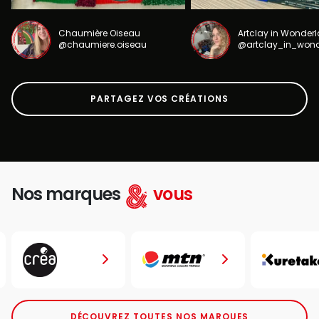
Chaumière Oiseau
Artclay in Wonder
@chaumiere.oiseau
@artclay_in_won
PARTAGEZ VOS CRÉATIONS
Nos marques
vous
DÉCOUVREZ TOUTES NOS MARQUES