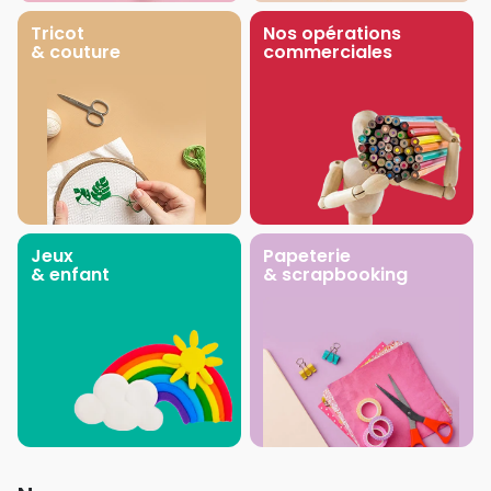
Tricot
Nos opérations
& couture
commerciales
Jeux
Papeterie
& enfant
& scrapbooking