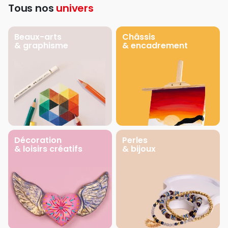
Tous nos
univers
Beaux-arts
Châssis
& graphisme
& encadrement
Décoration
Perles
& loisirs créatifs
& bijoux