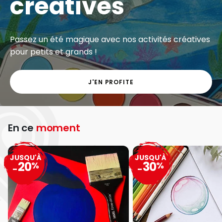
créatives
Passez un été magique avec nos activités créatives
pour petits et grands !
J'EN PROFITE
En ce
moment
JUSQU'À
JUSQU'À
20
30
%
%
-
-