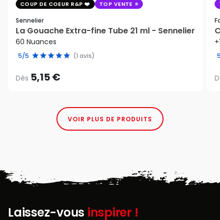
COUP DE COEUR R&P
TOP VENTE
Sennelier
F
La Gouache Extra-fine Tube 21 ml - Sennelier
C
60 Nuances
+
5/5
(1 avis)
5,15 €
Dès
D
VOIR PLUS DE PRODUITS
Laissez-vous
inspirer !