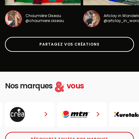
Chaumière Oiseau
Artclay in Wonder
@chaumiere.oiseau
@artclay_in_won
PARTAGEZ VOS CRÉATIONS
Nos marques
vous