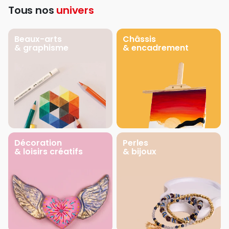
Tous nos
univers
Beaux-arts
Châssis
& graphisme
& encadrement
Décoration
Perles
& loisirs créatifs
& bijoux