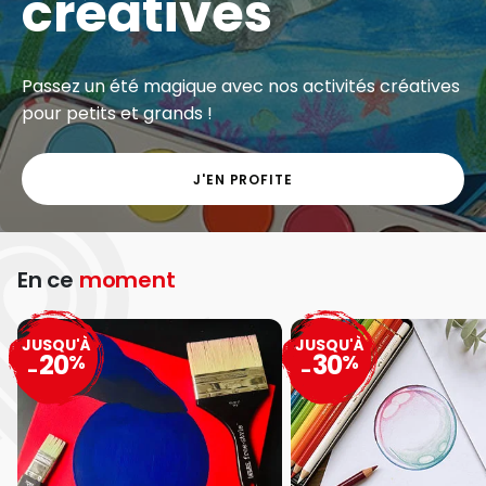
créatives
Passez un été magique avec nos activités créatives
pour petits et grands !
J'EN PROFITE
En ce
moment
JUSQU'À
JUSQU'À
20
30
%
%
-
-