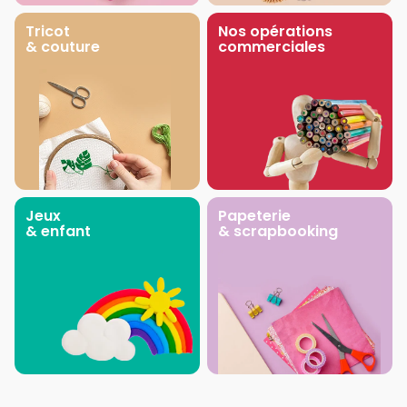
Tricot
Nos opérations
& couture
commerciales
Jeux
Papeterie
& enfant
& scrapbooking