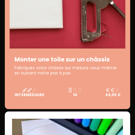
Monter une toile sur un châssis
Fabriquez votre châssis sur mesure vous-même
en suivant notre pas à pas.
INTERMÉDIAIRE
1H
54,05 €