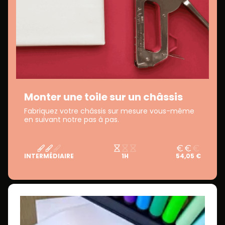
Monter une toile sur un châssis
Fabriquez votre châssis sur mesure vous-même
en suivant notre pas à pas.
INTERMÉDIAIRE
1H
54,05 €