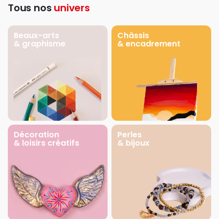
Tous nos
univers
Beaux-arts
Châssis
& graphisme
& encadrement
Décoration
Perles
& loisirs créatifs
& bijoux