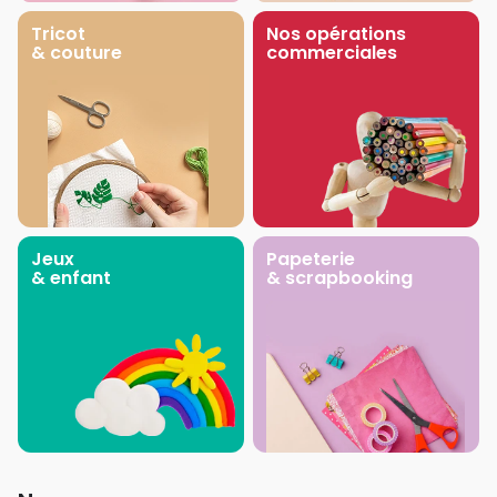
Tricot
Nos opérations
& couture
commerciales
Jeux
Papeterie
& enfant
& scrapbooking