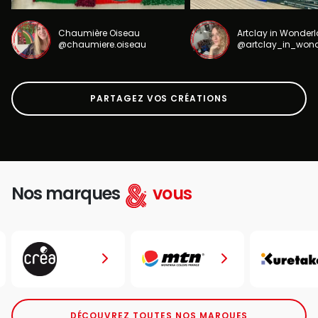
Chaumière Oiseau
Artclay in Wonder
@chaumiere.oiseau
@artclay_in_won
PARTAGEZ VOS CRÉATIONS
Nos marques
vous
DÉCOUVREZ TOUTES NOS MARQUES