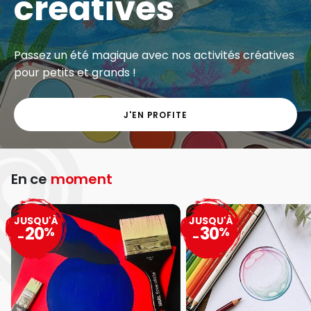
créatives
Passez un été magique avec nos activités créatives
pour petits et grands !
J'EN PROFITE
En ce
moment
JUSQU'À
JUSQU'À
20
30
%
%
-
-