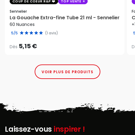
COUP DE COEUR R&P
TOP VENTE
Sennelier
F
La Gouache Extra-fine Tube 21 ml - Sennelier
C
60 Nuances
+
5/5
(1 avis)
5,15 €
Dès
D
VOIR PLUS DE PRODUITS
Laissez-vous
inspirer !