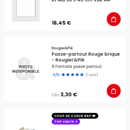
16,45 €
favorite_border
Rougier&plé
Passe-partout Rouge brique
- Rougier&Plé
9 Formats passe partout
5/5
(1 avis)
3,30 €
Dès
favorite_border
COUP DE COEUR R&P
TOP VENTE