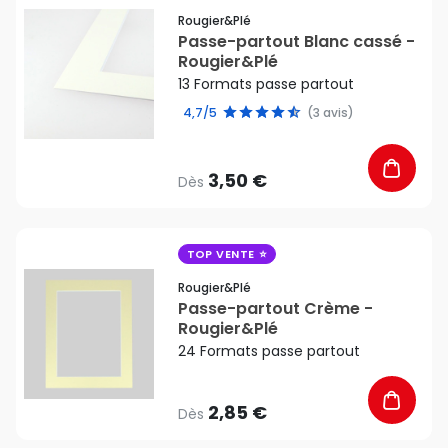
Rougier&plé
Passe-partout Blanc cassé -
Rougier&Plé
13 Formats passe partout
4,7/5
(3 avis)
3,50 €
Dès
favorite_border
TOP VENTE
Rougier&plé
Passe-partout Crème -
Rougier&Plé
24 Formats passe partout
2,85 €
Dès