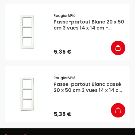
favorite_border
Rougier&plé
Passe-partout Blanc 20 x 50
cm 3 vues 14 x 14 cm -
Rougier&Plé
5,35 €
favorite_border
Rougier&plé
Passe-partout Blanc cassé
20 x 50 cm 3 vues 14 x 14 cm
- Rougier&Plé
5,35 €