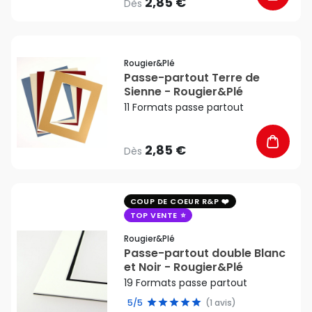
2,85 €
Dès
favorite_border
Rougier&plé
Passe-partout Terre de
Sienne - Rougier&Plé
11 Formats passe partout
2,85 €
Dès
favorite_border
COUP DE COEUR R&P
TOP VENTE
Rougier&plé
Passe-partout double Blanc
et Noir - Rougier&Plé
19 Formats passe partout
5/5
(1 avis)