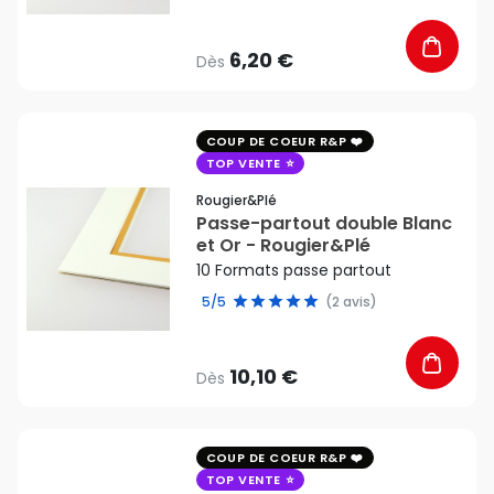
6,20 €
Dès
favorite_border
COUP DE COEUR R&P
TOP VENTE
Rougier&plé
Passe-partout double Blanc
et Or - Rougier&Plé
10 Formats passe partout
5/5
(2 avis)
10,10 €
Dès
favorite_border
COUP DE COEUR R&P
TOP VENTE