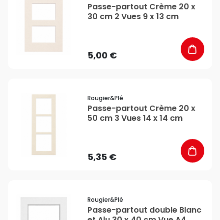
Passe-partout Crème 20 x
30 cm 2 Vues 9 x 13 cm
5,00 €
favorite_border
Rougier&plé
Passe-partout Crème 20 x
50 cm 3 Vues 14 x 14 cm
5,35 €
favorite_border
Rougier&plé
Passe-partout double Blanc
et Alu 30 x 40 cm Vue A4