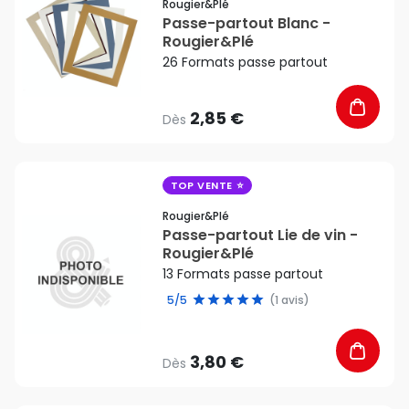
Rougier&plé
Passe-partout Blanc -
Rougier&Plé
26 Formats passe partout
2,85 €
Dès
favorite_border
TOP VENTE
Rougier&plé
Passe-partout Lie de vin -
Rougier&Plé
13 Formats passe partout
5/5
(1 avis)
3,80 €
Dès