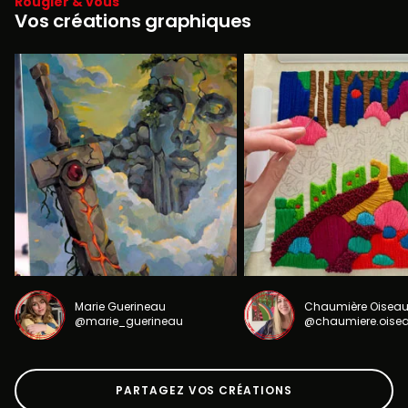
Rougier & vous
Vos créations graphiques
Marie Guerineau
Chaumière Oisea
@marie_guerineau
@chaumiere.oise
PARTAGEZ VOS CRÉATIONS