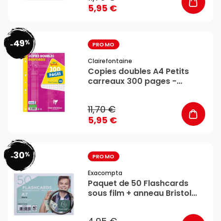
5,95 €
49
%
favorite_border
-
PROMO
Clairefontaine
Copies doubles A4 Petits
carreaux 300 pages -
Clairefontaine
11,70 €
5,95 €
30
%
favorite_border
-
PROMO
Exacompta
Paquet de 50 Flashcards
sous film + anneau Bristol
ligné perforé A7 -
Exacompta