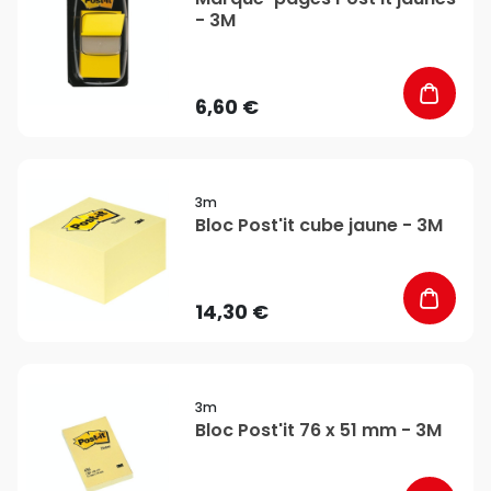
- 3M
6,60 €
favorite_border
3m
Bloc Post'it cube jaune - 3M
14,30 €
favorite_border
3m
Bloc Post'it 76 x 51 mm - 3M