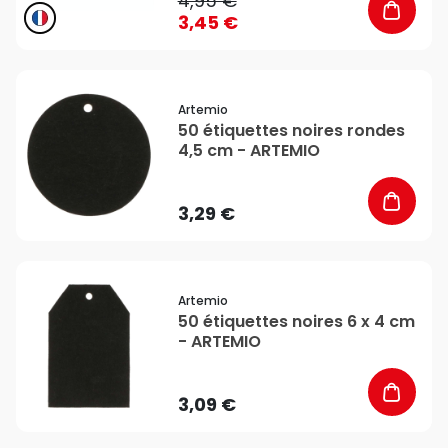
4,95 €
3,45 €
favorite_border
Artemio
50 étiquettes noires rondes
4,5 cm - ARTEMIO
3,29 €
favorite_border
Artemio
50 étiquettes noires 6 x 4 cm
- ARTEMIO
3,09 €