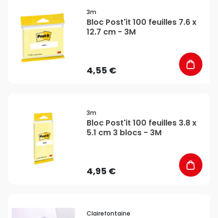
favorite_border
3m
Bloc Post'it 100 feuilles 7.6 x
12.7 cm - 3M
4,55 €
favorite_border
3m
Bloc Post'it 100 feuilles 3.8 x
5.1 cm 3 blocs - 3M
4,95 €
favorite_border
Clairefontaine