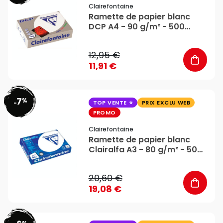
Clairefontaine
Ramette de papier blanc
DCP A4 - 90 g/m² - 500
feuilles - Clairefontaine
12,95 €
11,91 €
7
%
favorite_border
-
TOP VENTE
PRIX EXCLU WEB
PROMO
Clairefontaine
Ramette de papier blanc
Clairalfa A3 - 80 g/m² - 500
feuilles - Clairefontaine
20,60 €
19,08 €