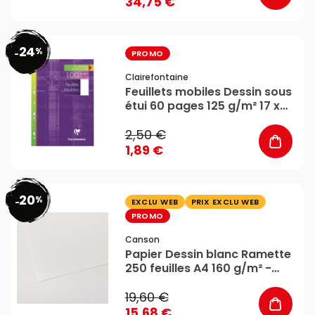
34,75 €
24
%
favorite_border
-
PROMO
Clairefontaine
Feuillets mobiles Dessin sous
étui 60 pages 125 g/m² 17 x
22 cm - Clairefontaine
2,50 €
1,89 €
20
%
favorite_border
-
EXCLU WEB
PRIX EXCLU WEB
PROMO
Canson
Papier Dessin blanc Ramette
250 feuilles A4 160 g/m² -
Canson
19,60 €
15,68 €