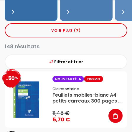
VOIR PLUS (7)
148 résultats
Filtrer et trier
50
%
favorite_border
-
NOUVEAUTÉ
PROMO
Clairefontaine
Feuillets mobiles-blanc A4
petits carreaux 300 pages -
Clairefontaine
11,45 €
5,70 €