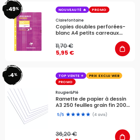
49
%
favorite_border
-
NOUVEAUTÉ
PROMO
Clairefontaine
Copies doubles perforées-
blanc A4 petits carreaux
300 pages - Clairefontaine
11,70 €
5,95 €
4
%
favorite_border
-
TOP VENTE
PRIX EXCLU WEB
PROMO
Rougier&plé
Ramette de papier à dessin
A3 250 feuilles grain fin 200
g/m² - Rougier&Plé
5/5
(4 avis)
36,20 €