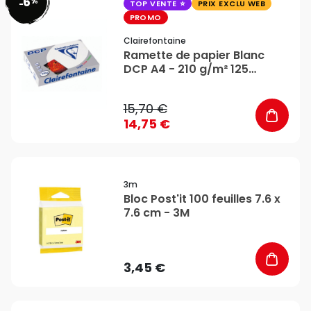
6
%
favorite_border
-
TOP VENTE
PRIX EXCLU WEB
PROMO
Clairefontaine
Ramette de papier Blanc
DCP A4 - 210 g/m² 125
feuilles - Clairefontaine
15,70 €
14,75 €
favorite_border
3m
Bloc Post'it 100 feuilles 7.6 x
7.6 cm - 3M
3,45 €