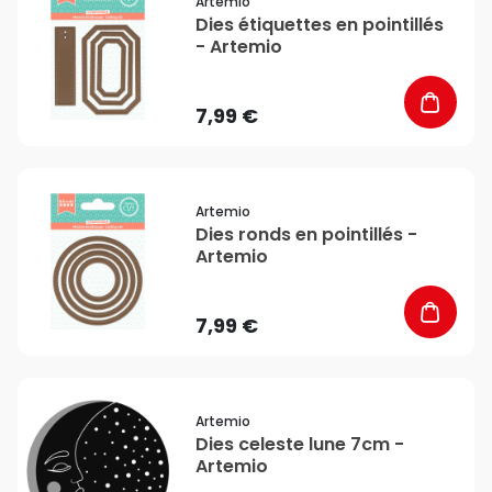
Artemio
Dies étiquettes en pointillés
- Artemio
7,99 €
favorite_border
Artemio
Dies ronds en pointillés -
Artemio
7,99 €
favorite_border
Artemio
Dies celeste lune 7cm -
Artemio