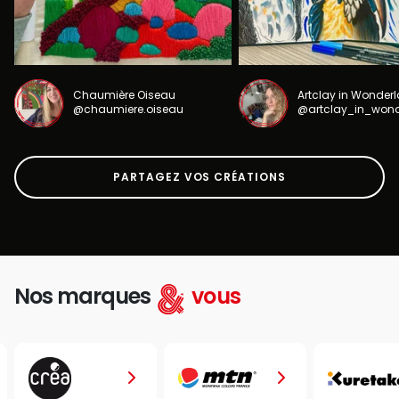
Chaumière Oiseau
Artclay in Wonder
@chaumiere.oiseau
@artclay_in_won
PARTAGEZ VOS CRÉATIONS
Nos marques
vous