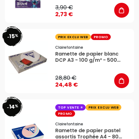
3,90 €
2,73 €
15
%
favorite_border
-
PRIX EXCLU WEB
PROMO
Clairefontaine
Ramette de papier blanc
DCP A3 - 100 g/m² - 500
feuilles - Clairefontaine
28,80 €
24,48 €
14
%
favorite_border
-
TOP VENTE
PRIX EXCLU WEB
PROMO
Clairefontaine
Ramette de papier pastel
assortis Trophée A4 - 80