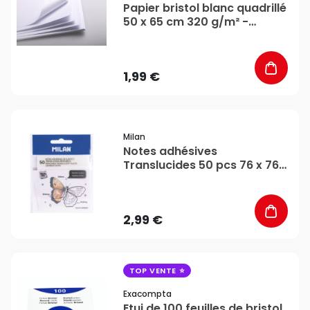
Papier bristol blanc quadrillé
50 x 65 cm 320 g/m² -
Clairefontaine
1,99 €
favorite_border
Milan
Notes adhésives
Translucides 50 pcs 76 x 76
mm - MILAN
2,99 €
favorite_border
TOP VENTE
Exacompta
Etui de 100 feuilles de bristol