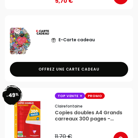
5,70 €
E-Carte cadeau
OFFREZ UNE CARTE CADEAU
49
%
favorite_border
-
TOP VENTE
PROMO
Clairefontaine
Copies doubles A4 Grands
carreaux 300 pages -
Clairefontaine
11,70 €