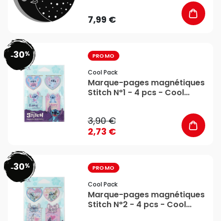
7,99 €
30
%
favorite_border
-
PROMO
Cool Pack
Marque-pages magnétiques
Stitch N°1 - 4 pcs - Cool
Pack
3,90 €
2,73 €
30
%
favorite_border
-
PROMO
Cool Pack
Marque-pages magnétiques
Stitch N°2 - 4 pcs - Cool
Pack