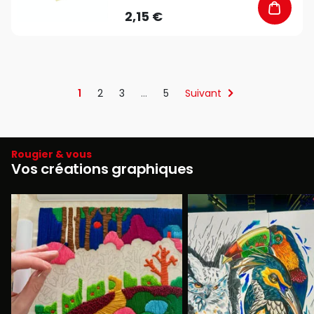
2,15 €
1
2
3
…
5
Suivant
Rougier & vous
Vos créations graphiques