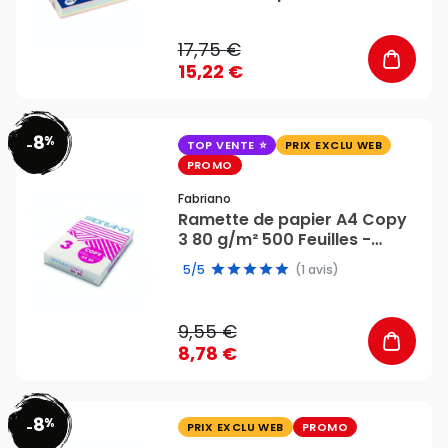
g/m² - 500 feuilles -
Clairefontaine
17,75 €
15,22 €
8
%
favorite_border
-
TOP VENTE
PRIX EXCLU WEB
PROMO
Fabriano
Ramette de papier A4 Copy
3 80 g/m² 500 Feuilles -
Fabriano
5/5
(1 avis)
9,55 €
8,78 €
8
%
favorite_border
-
PRIX EXCLU WEB
PROMO