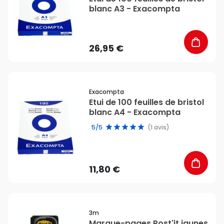
blanc A3 - Exacompta
26,95 €
favorite_border
Exacompta
Etui de 100 feuilles de bristol
blanc A4 - Exacompta
5/5
(1 avis)
11,80 €
favorite_border
3m
Marque-pages Post'it jaunes